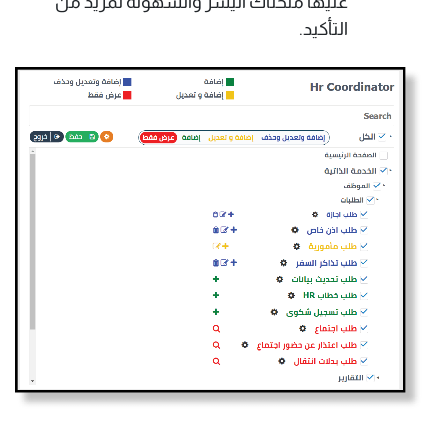
عليها منحناك اليسر والسهوله لمزيد من
التأكيد.