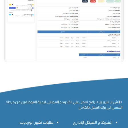
« اتش ار انتربرايز » برامج تعمل علي الكلاود و الموبايل لإدارة الموظفين من مرحلة
التعيين الي ترك العمل بالكامل.
الشركة و الهيكل الإداري
طلبات تغيير الورديات